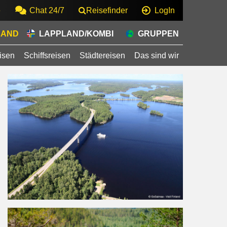
e
Chat 24/7
Reisefinder
LogIn
LAND
LAPPLAND/KOMBI
GRUPPEN
isen
Schiffsreisen
Städtereisen
Das sind wir