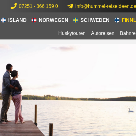
07251 - 366 159 0
info@hummel-reiseideen.d
ISLAND
NORWEGEN
SCHWEDEN
FINN
Huskytouren
Autoreisen
Bahnre