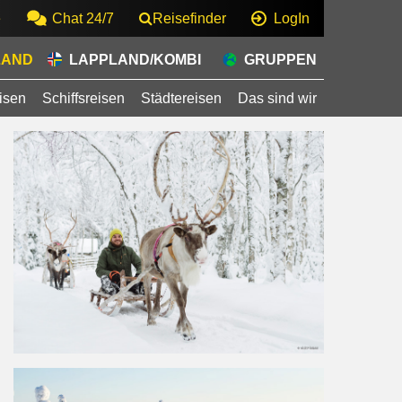
e
Chat 24/7
Reisefinder
LogIn
LAND
LAPPLAND/KOMBI
GRUPPEN
isen
Schiffsreisen
Städtereisen
Das sind wir