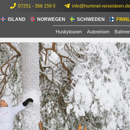
07251 - 366 159 0
info@hummel-reiseideen.d
ISLAND
NORWEGEN
SCHWEDEN
FINN
Huskytouren
Autoreisen
Bahnre