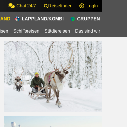
e
Chat 24/7
Reisefinder
LogIn
LAND
LAPPLAND/KOMBI
GRUPPEN
isen
Schiffsreisen
Städtereisen
Das sind wir