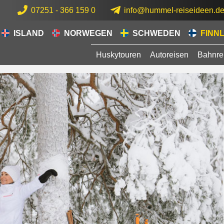
07251 - 366 159 0
info@hummel-reiseideen.d
ISLAND
NORWEGEN
SCHWEDEN
FINN
Huskytouren
Autoreisen
Bahnre