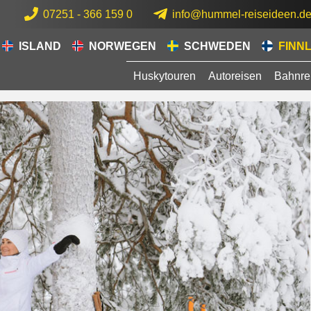
07251 - 366 159 0
info@hummel-reiseideen.d
ISLAND
NORWEGEN
SCHWEDEN
FINN
Huskytouren
Autoreisen
Bahnre