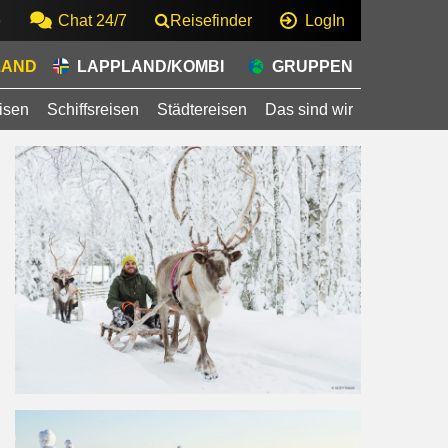
e
Chat 24/7
Reisefinder
LogIn
LAND
LAPPLAND/KOMBI
GRUPPEN
isen
Schiffsreisen
Städtereisen
Das sind wir