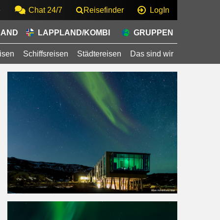
e
Chat 24/7
Reisefinder
LogIn
LAND
LAPPLAND/KOMBI
GRUPPEN
isen
Schiffsreisen
Städtereisen
Das sind wir