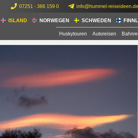
07251 - 366 159 0
info@hummel-reiseideen.d
ISLAND
NORWEGEN
SCHWEDEN
FINN
Huskytouren
Autoreisen
Bahnre