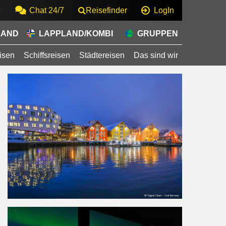
e
Chat 24/7
Reisefinder
LogIn
LAND
LAPPLAND/KOMBI
GRUPPEN
isen
Schiffsreisen
Städtereisen
Das sind wir