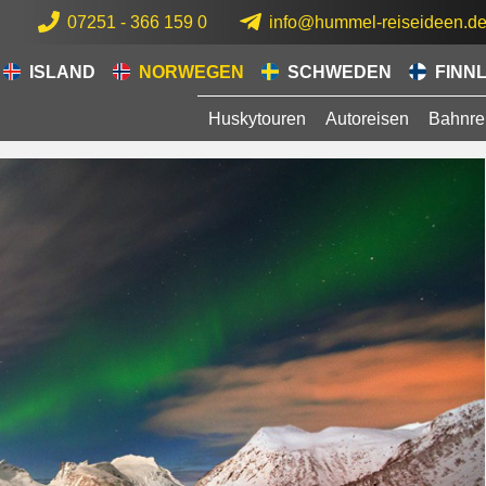
07251 - 366 159 0
info@hummel-reiseideen.d
ISLAND
NORWEGEN
SCHWEDEN
FINN
Huskytouren
Autoreisen
Bahnre