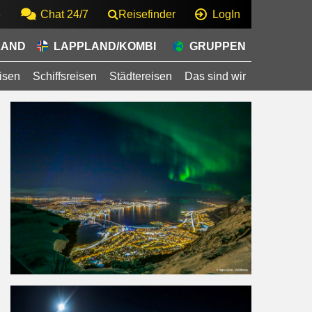
e
Chat 24/7
Reisefinder
LogIn
LAND
LAPPLAND/KOMBI
GRUPPEN
isen
Schiffsreisen
Städtereisen
Das sind wir