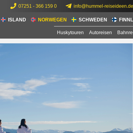
07251 - 366 159 0
info@hummel-reiseideen.d
ISLAND
NORWEGEN
SCHWEDEN
FINN
Huskytouren
Autoreisen
Bahnre