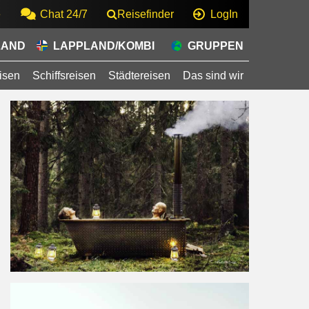
e
Chat 24/7
Reisefinder
LogIn
LAND
LAPPLAND/KOMBI
GRUPPEN
isen
Schiffsreisen
Städtereisen
Das sind wir