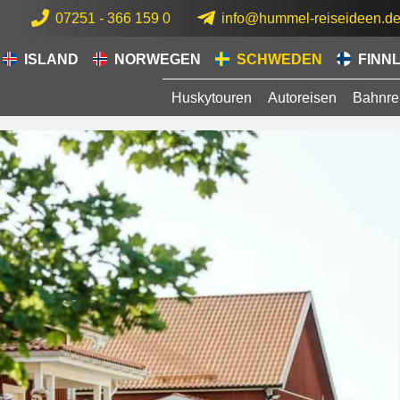
07251 - 366 159 0
info@hummel-reiseideen.d
ISLAND
NORWEGEN
SCHWEDEN
FINN
Huskytouren
Autoreisen
Bahnre