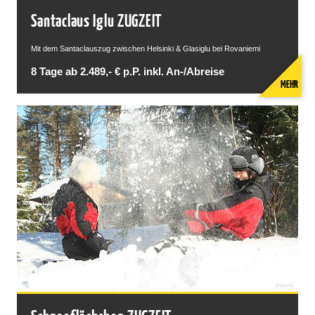
Santaclaus Iglu ZUGZEIT
Mit dem Santaclauszug zwischen Helsinki & Glasiglu bei Rovaniemi
8 Tage ab 2.489,- € p.P. inkl. An-/Abreise
MEHR