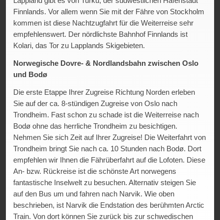
Lappland gibt es von Turku, der südwestlichen Hafenstadt
Finnlands. Vor allem wenn Sie mit der Fähre von Stockholm
kommen ist diese Nachtzugfahrt für die Weiterreise sehr
empfehlenswert. Der nördlichste Bahnhof Finnlands ist
Kolari, das Tor zu Lapplands Skigebieten.
Norwegische Dovre- & Nordlandsbahn zwischen Oslo
und Bodø
Die erste Etappe Ihrer Zugreise Richtung Norden erleben
Sie auf der ca. 8-stündigen Zugreise von Oslo nach
Trondheim. Fast schon zu schade ist die Weiterreise nach
Bodø ohne das herrliche Trondheim zu besichtigen.
Nehmen Sie sich Zeit auf Ihrer Zugreise! Die Weiterfahrt von
Trondheim bringt Sie nach ca. 10 Stunden nach Bodø. Dort
empfehlen wir Ihnen die Fährüberfahrt auf die Lofoten. Diese
An- bzw. Rückreise ist die schönste Art norwegens
fantastische Inselwelt zu besuchen. Alternativ steigen Sie
auf den Bus um und fahren nach Narvik. Wie oben
beschrieben, ist Narvik die Endstation des berühmten Arctic
Train. Von dort können Sie zurück bis zur schwedischen