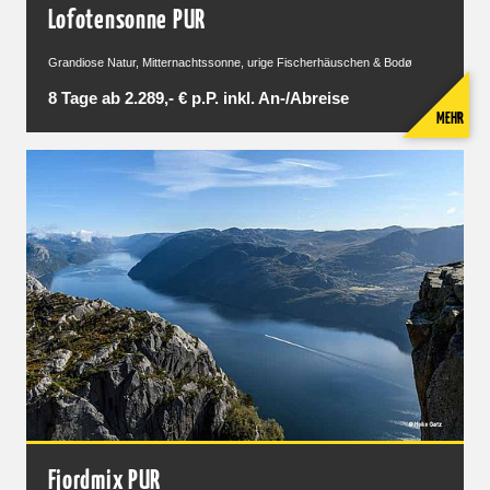
Lofotensonne PUR
Grandiose Natur, Mitternachtssonne, urige Fischerhäuschen & Bodø
8 Tage ab 2.289,- € p.P. inkl. An-/Abreise
MEHR
Fjordmix PUR