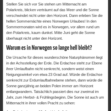
Stellen Sie sich vor Sie stehen um Mitternacht am
siebeneinhalb Meter hohe "Goldene Himmelsleiter"
Polarkreis, blicken verträumt auf das Meer und die Sonne
angesehen.
verschwindet nicht unter den Horizont. Dann erleben Sie die
Ausflug zum Nordkap
hellen Sommernächte eines Norwegen Urlaubes! In den
Sommermonaten wird es in Norwegen, vor allem rund um
Knapp 300km sind es noch bis zum Nordkap. Durch eine
den Polarkreis, kaum dunkel. Mitte Juni geht die Sonne
traumhafte "Indian Summer Stimmung" geht es dem
überhaupt nicht unter den Horizont.
nördlichsten Punkt Norwegens und Europas entgegen. Ab
und an lacht sogar die Sonne durch die markante
Warum es in Norwegen so lange hell bleibt?
Nordkapkugel. Hier an der Spitze ist es arktisch und kahl.
Die Ursache für dieses wunderschöne Naturphänomen liegt
Rentiere ziehen gemütlich über die arktischen Hochflächen.
in der Achsstellung der Erde. Die Erdachse steht zur Ebene
Im nördlichsten Fischerdorf der Welt, in Skarsvåg lohnt eine
ihrer Umlaufbahn nicht senkrecht, sondern weist einen
kleine Wanderung zum Krikeporten, einem Felstor mit einem
Neigungswinkel von etwa 23 Grad auf. Würde die Erdachse
ganz besonderen Blick - durch das Tor schaut man auf das
senkrecht zur Erdumlaufbahnebene stehen, dann würde die
Nordkap-Plateau. Historisch gehört der Kirkeporten zu einem
Sonne ganzjährig an beiden Polen immer am Horizont
der traditionellen samischen Opferplätze.
entlangwandern. Tatsächlich passiert dies nur zweimal im
Karasjok - Samisches Parlament
Jahr, zum Herbst- & Frühlingsbeginn. Die Sonne ist auch um
Mitternacht in ihrer vollen Pracht zu sehen:
Ich bin mit Sven von der Engholm Husky Lodge verabredet.