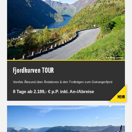
Fjordkurven TOUR
Von/bis Ålesund über Åndalsnes & den Trollstigen zum Geirangerfjord
8 Tage ab 2.189,- € p.P. inkl. An-/Abreise
MEHR