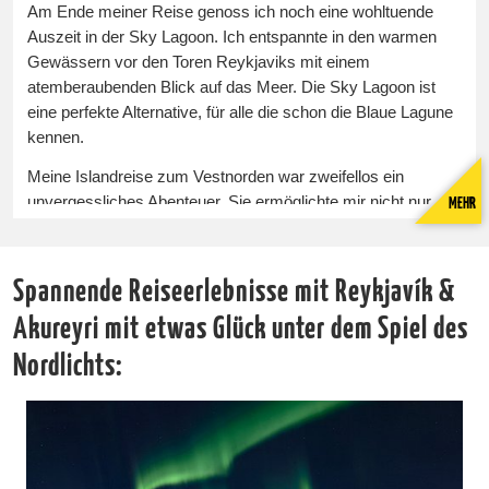
Am Ende meiner Reise genoss ich noch eine wohltuende
Auszeit in der Sky Lagoon. Ich entspannte in den warmen
Gewässern vor den Toren Reykjaviks mit einem
atemberaubenden Blick auf das Meer. Die Sky Lagoon ist
eine perfekte Alternative, für alle die schon die Blaue Lagune
kennen.
Meine Islandreise zum Vestnorden war zweifellos ein
unvergessliches Abenteuer. Sie ermöglichte mir nicht nur
MEHR
unser Island Programm weiterzuentwickeln, sondern
erlaubte mir auch einige schöne Tage in diesem
fantastischen Land zu genießen.
Spannende Reiseerlebnisse mit Reykjavík &
Reisen mit Islands Hauptstadt Reykjavík finden Sie unter der
Akureyri mit etwas Glück unter dem Spiel des
Rubrik:
Nordlichts:
Städtereisen Island, REYKJAVÍK & Co.