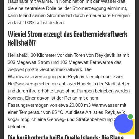
Haushalte mit Wärme. In Kombination mit der Wasserkraft,
Nordlichter – Aurora Borealis
die eine zentralere Rolle bei der Stromerzeugung einnimmt,
kann Island seinen Strombedarf durch erneuerbare Energien
Viele Reisende möchten unbedingt während Ihrer Reise
zu fast 100% selbst decken.
nach Akureyri Nordlichter sehen. Da es sich bei den
Wieviel Strom erzeugt das Geothermiekraftwerk
Nordlichtern um ein Naturphänomen handelt kann man das
Auftreten dieses Naturspektakels nicht garantieren. Die
Hellisheiði?
Nordlichter treten meist zwischen Ende August und Anfang
April auf. Wenn der Nachthimmel klar und voller Sterne ist
Hellisheiði, 30 Kilometer vor den Toren von Reykjavík ist mit
stehen Ihre Chancen für Nordlichter gut. Gehen Sie, sobald
303 Megawatt Strom und 103 Megawatt Fernwärme das
es dunkel wird, nach draußen und beobachten Sie den
weltweit größte Geothermiekraftwerk. Die
Himmel. Nordlichter treten ganz unerwartet auf und
Warmwasserversorgung von Reykjavík erfolgt über zwei
verschwinden genauso schnell wieder, wie sie erscheinen.
Heißwasserspeicher, die auf zwei Hügeln in der Stadt stehen
Vergessen Sie nicht, sich warme Kleidung anzuziehen, da es
und durch ihre erhöhte Lage ohne Pumpen betrieben werden
draußen im Winter sehr kalt ist. Wenn Sie nach draußen
können. Einer davon ist der Perlan mit einem
gehen ist es ratsam, sich von künstlich erzeugtem Licht
Fassungsvermögen von etwa 20.000 m3 Warmwasser mit
(Straßenlaternen etc.) fern zu halten. Daher ist es ratsam die
einer Temperatur von 85 °C. Auf diese Art ist es Reykjavík
Stadt zur Nordlichtbeobachtung zu verlassen.
sogar möglich eine Gehweg- und Straßenbeheizung zu
betreiben.
Weihnachtskatze
Die berühmteste heiße Quelle Islands: Die Blaue