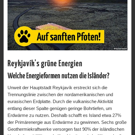
Haus des Dichters Matthias Jochumsson
Neben der Hauptkirche liegt ein weiß gestrichenes Holzhaus
in einem kleinen Park. Dieses Haus ist das ehemalige
Wohn- und Sterbehaus des isländischen Nationaldichters
Matthias Jochumsson. Die wohl bekannteste Arbeit des
Dichters ist die isländische Nationalhymne. Dieses Gebäude
ist heute eine Ausstellung zu dem Leben und den Arbeiten
des Dichters.
Reykjavík's grüne Energien
Herzen
Welche Energieformen nutzen die Isländer?
Akureyri ist die Stadt der Herzen. Sie sind überall – in
Unweit der Hauptstadt Reykjavík erstreckt sich die
Ampeln und in Schaufenstern. Die Herzen erschienen in
Trennungslinie zwischen der nordamerikanischen und
Folge des Finanzcrashs im Jahre 2008 und sollen ein
eurasischen Erdplatte. Durch die vulkanische Aktivität
positives Denken übermitteln. Sie sollen darauf hinweisen,
entlang dieser Spalte genügen geringe Bohrtiefen, um
was wirklich wichtig ist im Leben. Gegenüber der Stadt auf
Erdwärme zu nutzen. Deshalb schafft es Island etwa 27%
der anderen Seite des Fjordes in der Mt.Vaðlaheiði ist ein
der Primärenergie aus Erdwärme zu gewinnen. Sechs große
riesengroßes Herz, welches von Ende November bis April
Geothermiekraftwerke versorgen fast 90% der isländischen
rot leuchtet.