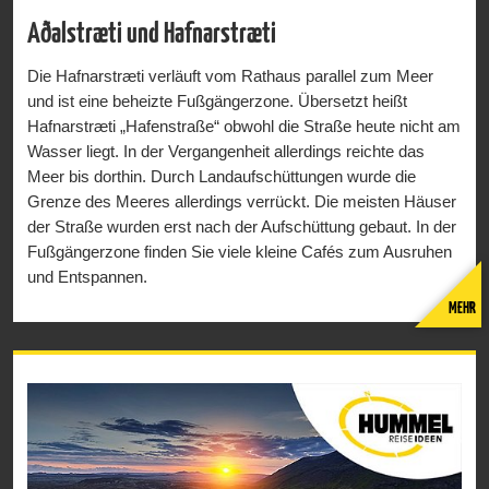
Aðalstræti und Hafnarstræti
Die Hafnarstræti verläuft vom Rathaus parallel zum Meer
und ist eine beheizte Fußgängerzone. Übersetzt heißt
Hafnarstræti „Hafenstraße“ obwohl die Straße heute nicht am
Wasser liegt. In der Vergangenheit allerdings reichte das
Meer bis dorthin. Durch Landaufschüttungen wurde die
Grenze des Meeres allerdings verrückt. Die meisten Häuser
der Straße wurden erst nach der Aufschüttung gebaut. In der
Fußgängerzone finden Sie viele kleine Cafés zum Ausruhen
und Entspannen.
MEHR
In der Aðalstræti steht vor einem roten Haus eine Statue. Die
Statue zeigt den berühmten Schriftsteller Jón Sveinsson, der
unter seinem Künstlernamen Nonni bekannt ist. Das rote
Haus ist das Gebäude, in dem Sveinsson seine Kindheit
verbrachte. Das Gebäude, das auch „Nonni-Haus“ genannt
wird, ist heute ein Museum. Das Museum bietet Einblicke in
die damalige Lebensverhältnisse.