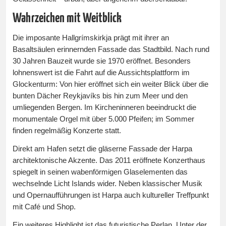
Wahrzeichen mit Weitblick
Die imposante Hallgrímskirkja prägt mit ihrer an
Basaltsäulen erinnernden Fassade das Stadtbild. Nach rund
30 Jahren Bauzeit wurde sie 1970 eröffnet. Besonders
lohnenswert ist die Fahrt auf die Aussichtsplattform im
Glockenturm: Von hier eröffnet sich ein weiter Blick über die
bunten Dächer Reykjavíks bis hin zum Meer und den
umliegenden Bergen. Im Kircheninneren beeindruckt die
monumentale Orgel mit über 5.000 Pfeifen; im Sommer
finden regelmäßig Konzerte statt.
Direkt am Hafen setzt die gläserne Fassade der Harpa
architektonische Akzente. Das 2011 eröffnete Konzerthaus
spiegelt in seinen wabenförmigen Glaselementen das
wechselnde Licht Islands wider. Neben klassischer Musik
und Opernaufführungen ist Harpa auch kultureller Treffpunkt
mit Café und Shop.
Ein weiteres Highlight ist das futuristische Perlan. Unter der