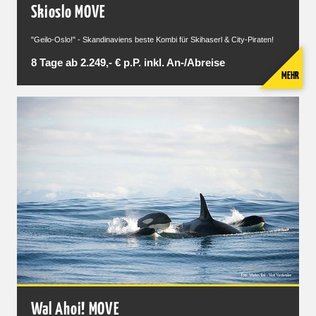
Skioslo MOVE
"Geilo-Oslo!" - Skandinaviens beste Kombi für Skihaserl & City-Piraten!
8 Tage ab 2.249,- € p.P. inkl. An-/Abreise
MEHR
Wal Ahoi! MOVE