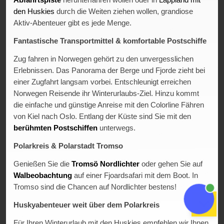
Abfahrtspiste
herunterfahren wollen oder in
Lappland mit
den Huskies
durch die Weiten ziehen wollen, grandiose
Aktiv-Abenteuer gibt es jede Menge.
Fantastische Transportmittel & komfortable Postschiffe
Zug fahren in Norwegen gehört zu den unvergesslichen
Erlebnissen. Das Panorama der Berge und Fjorde zieht bei
einer Zugfahrt langsam vorbei. Entschleunigt erreichen
Norwegen Reisende ihr Winterurlaubs-Ziel. Hinzu kommt
die einfache und günstige Anreise mit den Colorline Fähren
von Kiel nach Oslo. Entlang der Küste sind Sie mit den
berühmten Postschiffen
unterwegs.
Polarkreis & Polarstadt Tromso
Genießen Sie die
Tromsö Nordlichter
oder gehen Sie auf
Walbeobachtung
auf einer Fjoardsafari mit dem Boot. In
Tromso sind die Chancen auf Nordlichter bestens!
Huskyabenteuer weit über dem Polarkreis
Für Ihren Winterurlaub mit den Huskies empfehlen wir Ihnen