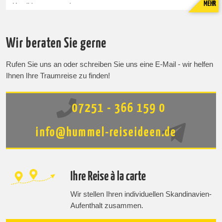
MEHR
Kreditkarten annehmen.
Mautstraße
Wir beraten Sie gerne
In Island gibt es keine Mautgebühren. Lediglich der
Vaðlaheiðargöng Tunnel ist seit der Eröffnung Ende 2018
Rufen Sie uns an oder schreiben Sie uns eine E-Mail - wir helfen
mautpflichtig.
Ihnen Ihre Traumreise zu finden!
Führerschein
Für die Bürger der EU reicht der international zugelassene,
07251 - 366 159 0
normale Führerschein aus.
info@hummel-reiseideen.de
Weitere Informationen zu Ihrem Island Urlaub finden Sie
unter der Rubrik:
Auto und Mietwagen Rundreisen Island
Ihre Reise à la carte
Wir stellen Ihren individuellen Skandinavien-
Aufenthalt zusammen.