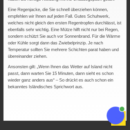
Village – ein liebevoll gestaltetes Filmset, das die
Eine Regenjacke, die Sie schnell überziehen können,
Wikingerzeit lebendig werden lässt. Der Osten Islands ist
empfehlen wir Ihnen auf jeden Fall. Gutes Schuhwerk,
deutlich weniger touristisch – und genau das macht ihn so
welches nicht gleich den ersten Regentropfen durchlässt, ist
besonders. Übernachtet haben wir im Hotel 1001 Nott in
ebenfalls sehr wichtig. Eine Mütze hilft nicht nur bei Regen,
Egilsstaðir – eines meiner persönlichen Highlights:
sondern schützt Sie auch vor Sonnenbrand. Für die Wärme
großzügige Zimmer mit Panoramablick, eigenem Eingang
oder Kühle sorgt dann das Zwiebelprinzip. Je nach
und allen Annehmlichkeiten. Perfekt für entspannte Abende
Temperatur sollten Sie mehrere Schichten parat haben und
nach langen Fahrtagen. Endlich konnte ich mir ein eigenes
übereinander ziehen.
Bild von dieser außergewöhnlichen Unterkunft machen! Auf
dem Weg von Egilsstaðir Richtung Myvatn hielten wir noch
Ansonsten gilt: „Wenn Ihnen das Wetter auf Island nicht
am Stuðlagil Canyon. Der Stuðlagil Canyon beeindruckt mit
passt, dann warten Sie 15 Minuten, dann sieht es schon
geometrisch perfekten Basaltsäulen und – je nach
wieder ganz anders aus“ – So drückt es auch schon ein
Wasserstand – türkisfarbenem Fluss. Bei uns war der Fluss
bekanntes Isländisches Sprichwort aus.
eher weniger türkis. Wenn man möchte, kann man den
Stuðlagil Canyon bewandern – wir haben uns mit den
Aussichtsplattformen begnügt. Dennoch eine absolut
beeindruckende Schlucht. Gäste, die Studlagil erkunden
möchten, sollten sich vor ihrer Reise über die
Wetterbedingungen und die Situation im Canyon informieren.
Der Zugang zum Canyon variiert je nach Jahreszeit. Am