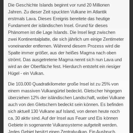
Die Geschichte Islands beginnt vor rund 20 Millionen
erstaunlichen Breite von 25 Metern und einem Gefälle von 60
Jahren. Zu dieser Zeit spuckten Vulkane im Atlantik
Metern. Die Wassermassen stürzen mit unglaublicher Wucht
erstmals Lava. Dieses Ereignis bereitete das heutige
in die Tiefe, oft begleitet von Regenbögen im
Fundament der isländischen Insel. Grund für dieses
Sprühnebel.Gegen Nachmittag sind wir am Dyrhólaey
Phänomen ist die Lage Islands. Die Insel liegt zwischen
angekommen – dort eröffnet sich ein Panorama aus
zwei Kontinentalplatte, die sich jährlich um einige Zentimeter
schwarzen Stränden, Felsbögen und tosenden Wellen. Nur
voneinander entfernen. Während diesem Prozess wird die
wenige Minuten entfernt liegt der berühmte Reynisfjara
Spalte immer größer, aus der heißes Magma nach oben
Beach – ein Drehort der Serie Game of Thrones. Sein
strömt. Das ausgetretene Magma nennt sich nun Lava und
wunderschöner schwarzer Sand, die kraftvollen Wellen und
wird an der Oberfläche fest. Hierdurch entsteht ein riesiger
die nahegelegenen Reynisdrangar-Seespitzen machen
Hügel - ein Vulkan.
Reynisfjara zu einem wirklich einmaligen Ort für einen
Besuch. Reynisfjara ist Islands berühmtester, aus
Die 103.000 Quadratkilometer große Insel ist zu 25% von
Vulkangestein entstandener schwarzer Sandstrand nahe
einem massiven Vulkangürtel bedeckt. Gletscher hingegen
Vík, bekannt für seine dramatischen Basaltsäulen und
überziehen 12% der isländischen Landschaft, wobei Vulkane
gefährlichen „Sneaker Waves“. Inmitten des Berges
auch von den Gletschern bedeckt sein können. Es befinden
Reynisfjall, der sich hoch über dem schwarzen Sandstrand
sich aktuell 130 Vulkane auf Island, von denen heute noch
erhebt, ist eine fantastische Basaltkolumnen-Höhle zu finden.
ca. 30 aktiv sind. Auf der Insel aus Feuer und Eis können
Aber Achtung; der Strand gehört zu gefährlichsten
Gebiete in sogenannte Vulkansysteme aufgeteilt werden.
Küstenabschnitten auf der Vulkan-Insel. Unauffällige, doch
Jedes Gebiet besitzt einen Zentralvulkan. Ein Ausbruch,