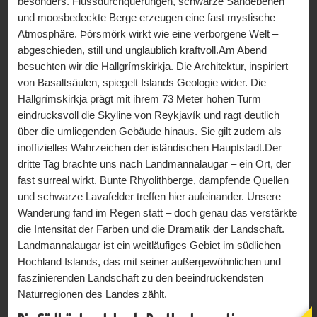
besonders. Flussdurchquerungen, schwarze Sandebenen
und moosbedeckte Berge erzeugen eine fast mystische
Atmosphäre. Þórsmörk wirkt wie eine verborgene Welt –
abgeschieden, still und unglaublich kraftvoll.Am Abend
besuchten wir die Hallgrímskirkja. Die Architektur, inspiriert
von Basaltsäulen, spiegelt Islands Geologie wider. Die
Hallgrímskirkja prägt mit ihrem 73 Meter hohen Turm
eindrucksvoll die Skyline von Reykjavík und ragt deutlich
über die umliegenden Gebäude hinaus. Sie gilt zudem als
inoffizielles Wahrzeichen der isländischen Hauptstadt.Der
dritte Tag brachte uns nach Landmannalaugar – ein Ort, der
fast surreal wirkt. Bunte Rhyolithberge, dampfende Quellen
und schwarze Lavafelder treffen hier aufeinander. Unsere
Wanderung fand im Regen statt – doch genau das verstärkte
die Intensität der Farben und die Dramatik der Landschaft.
Landmannalaugar ist ein weitläufiges Gebiet im südlichen
Hochland Islands, das mit seiner außergewöhnlichen und
faszinierenden Landschaft zu den beeindruckendsten
Naturregionen des Landes zählt.