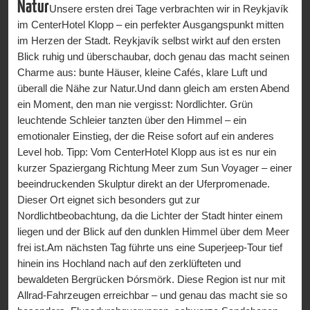
Natur
Unsere ersten drei Tage verbrachten wir in Reykjavík
im CenterHotel Klopp – ein perfekter Ausgangspunkt mitten
im Herzen der Stadt. Reykjavík selbst wirkt auf den ersten
Blick ruhig und überschaubar, doch genau das macht seinen
Charme aus: bunte Häuser, kleine Cafés, klare Luft und
überall die Nähe zur Natur.Und dann gleich am ersten Abend
ein Moment, den man nie vergisst: Nordlichter. Grün
leuchtende Schleier tanzten über den Himmel – ein
emotionaler Einstieg, der die Reise sofort auf ein anderes
Level hob. Tipp: Vom CenterHotel Klopp aus ist es nur ein
kurzer Spaziergang Richtung Meer zum Sun Voyager – einer
beeindruckenden Skulptur direkt an der Uferpromenade.
Dieser Ort eignet sich besonders gut zur
Nordlichtbeobachtung, da die Lichter der Stadt hinter einem
liegen und der Blick auf den dunklen Himmel über dem Meer
frei ist.Am nächsten Tag führte uns eine Superjeep-Tour tief
hinein ins Hochland nach auf den zerklüfteten und
bewaldeten Bergrücken Þórsmörk. Diese Region ist nur mit
Allrad-Fahrzeugen erreichbar – und genau das macht sie so