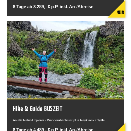
8 Tage ab 3.289,- € p.P. inkl. An-/Abreise
MEHR
Hike & Guide BUSZEIT
An alle Natur-Explorer - Wanderabenteuer plus Reykjavík Citylife
8 Tage ab 4.489,- € p.P. inkl. An-/Abreise