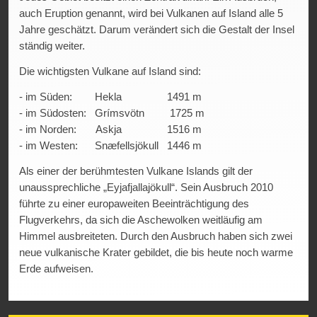
extrem kraftvolle Wellen – die sogenannten Sneaker Waves
auch Eruption genannt, wird bei Vulkanen auf Island alle 5
– können plötzlich auftauchen, viel höher sein, als erwartet
Jahre geschätzt. Darum verändert sich die Gestalt der Insel
und den Strand mit voller Wucht überfluten. Sie sind stark
ständig weiter.
genug, um Menschen ins Wasser zu reißen – und ja; es sind
Die wichtigsten Vulkane auf Island sind:
schon einige Menschen dort ums Leben gekommen, weil sie
von den Wellen erfasst wurden. Wer diesen Strandabschnitt
- im Süden: Hekla 1491 m
in Island besucht, sollte deshalb immer ausreichend Abstand
- im Südosten: Grímsvötn 1725 m
zum Meer halten und den Wellen niemals den Rücken
- im Norden: Askja 1516 m
zudrehen. Am Eingang zum Strand gibt es eine Hinweistafel
- im Westen: Snæfellsjökull 1446 m
- auf dem die Besucher auf die Verhaltensregeln am Ozean
aufmerksam gemacht werden. Der Reynisfjara-Strand ist in
Als einer der berühmtesten Vulkane Islands gilt der
Zonen unterteilt, um die Sicherheit der Besucher zu
unaussprechliche „Eyjafjallajökull“. Sein Ausbruch 2010
gewährleisten. Leuchtet das gelbe Licht, dürfen Besucher die
führte zu einer europaweiten Beeinträchtigung des
gelbe Zone nicht betreten. Leuchtet das rote Licht, ist das
Flugverkehrs, da sich die Aschewolken weitläufig am
Betreten der roten Zone verboten (bleiben Sie hinter dem
Himmel ausbreiteten. Durch den Ausbruch haben sich zwei
Lichtschild).
neue vulkanische Krater gebildet, die bis heute noch warme
Erde aufweisen.
Ostisland - Gletscherwelten – Jökulsárlón &
Diamond Beach
Übernachtet haben wir im Hali Country
Hotel bei Höfn – unser Partnerhotel. Trotz sternklarem