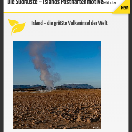
Die Südküste – Islands Postkartenmotive
Mit der
MEHR
Abholung unseres Mietwagens in Keflavík begann der
Roadtrip Richtung Osten. Ein SUV mit Allrad war im Oktober
Island – die größte Vulkaninsel der Welt
absolut essenziell – nicht wegen der Straßenverhältnisse –
diese waren für Oktober überraschend sommerlich, sondern
auch für die Flexibilität.Das erste Highlight: Seljalandsfoss.
Sein Wasserfallvorhang lässt sich auf einem Weg sogar
komplett umrunden – man steht buchstäblich hinter dem
fallenden Wasser und taucht in ein unvergessliches
Naturschauspiel ein. Nur ein Stück weiter versteckt sich der
kleine, geheimnisvolle Gljúfrabúi hinter einer Felswand.
Weniger besucht, dafür ein stilles, magisches Erlebnis – das
perfekte „verborgene Juwel“ der Gegend. Weiter ging es zur
Baxi Bakeri mit Blick auf den Eyjafjallajökull – der Vulkan ist
seit 2010 weltbekannt. Heute wirkt der Vulkan ruhig, fast
friedlich. Ich rate jedem hier zu halten – die Zimtschnecken,
die jede Stunde frisch gemacht werden, sind super
lecker!Nach einer Kaffee- und Zimtschneckenpause ging es
für uns weiter zum Skógafoss. Der Skogafoss ist einer der
größten und schönsten Wasserfälle in Island mit einer