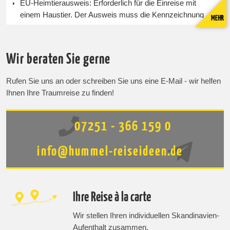
EU-Heimtierausweis: Erforderlich für die Einreise mit
einem Haustier. Der Ausweis muss die Kennzeichnung
MEHR
des Tieres durch Mikrochip oder gut lesbare Tätowierung
enthalten. Seit dem 3. Juli 2011 ist der Mikrochip für
erstmals gekennzeichnete Tiere verpflichtend.
Wir beraten Sie gerne
Tollwutimpfung: Im EU-Heimtierausweis muss eine gültige
Tollwutimpfung eingetragen sein, wobei die Erstimpfung
Rufen Sie uns an oder schreiben Sie uns eine E-Mail - wir helfen
mindestens 21 Tage vor dem Grenzübertritt erfolgen
Ihnen Ihre Traumreise zu finden!
muss.
Anmeldung am Zoll: Bei der Einreise muss das Tier
unaufgefordert am Zoll angemeldet werden, es sei denn,
07251 - 366 159 0
es kommt aus Norwegen. Die Anmeldung kann auch im
Voraus online erfolgen, beispielsweise auf der Website des
info@hummel-reiseideen.de
Jordbruksverket.
Vorschriften und Regelungen während des Aufenthalts:
Ihre Reise à la carte
Leinenpflicht: In der Regel besteht eine Leinenpflicht für
Haustiere.
Wir stellen Ihren individuellen Skandinavien-
Entfernung von Hundekot: Es besteht die Verpflichtung,
Aufenthalt zusammen.