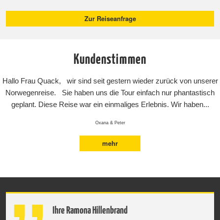
Hundekot zu entfernen.
Zur Reiseanfrage
Einschränkungen und Verbote bei bestimmten Hunderassen:
Sogenannte gefährliche Hunderassen: Es gibt keine
spezifischen Einschränkungen für die Mitnahme dieser
Kundenstimmen
Rassen. Allerdings ist die Mitnahme von Kreuzungen
zwischen Haushunden und Wildhunden wie Wölfen oder
Hallo Frau Quack, wir sind seit gestern wieder zurück von unserer
Dingos von der 1. bis zur 4. Generation nach der Kreuzung
Norwegenreise. Sie haben uns die Tour einfach nur phantastisch
untersagt.
geplant. Diese Reise war ein einmaliges Erlebnis. Wir haben...
Norwegen:
Oxana & Peter
Das Wichtigste der Einreisebestimmungen für Ihren Hund
mehr
auf einen Blick:
Ausweise und Identifikation:
Für das Reisen mit einem Haustier wird der EU-
Heimtierausweis benötigt. Darin muss die Kennzeichnung
des Tieres entweder durch einen Mikrochip oder eine gut
Ihre Ramona Hillenbrand
lesbare Tätowierung eingetragen sein. Seit dem 3. Juli 2011