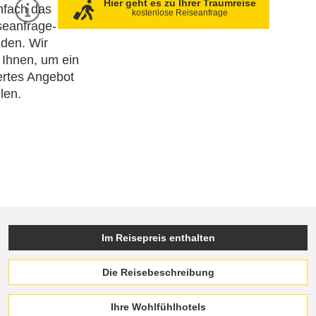
Hier geht es zu Ihrer Traumreise
nfach das
kostenlose Reiseanfrage
seanfrage-
den. Wir
 Ihnen, um ein
rtes Angebot
llen.
Im Reisepreis enthalten
Die Reisebeschreibung
Ihre Wohlfühlhotels