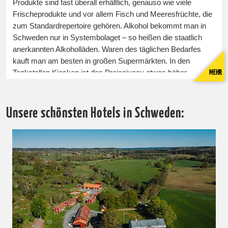
Produkte sind fast überall erhältlich, genauso wie viele
Frischeprodukte und vor allem Fisch und Meeresfrüchte, die
zum Standardrepertoire gehören. Alkohol bekommt man in
Schweden nur in Systembolaget – so heißen die staatlich
anerkannten Alkoholläden. Waren des täglichen Bedarfes
kauft man am besten in großen Supermärkten. In den
MEHR
Tankstellen Kiosken ist das Preisniveau etwas höher.
Souvenirs bekommt man auch in Supermärkten, aber auch
am Flughafen und in Boutiquen.
Unsere schönsten Hotels in Schweden:
Informationen für Autofahrer - Verkehr
In Schweden herrscht Rechtsverkehr. Es ist gesetzlich
vorgeschrieben, dass zu jeder Zeit mit Abblendlicht gefahren
werden muss. Es besteht auf allen Plätzen im Auto
Gurtpflicht. Kinder bis zum Alter von 7 Jahren müssen ohne
Ausnahme in einem Kindersitz sitzen. Das Fahren unter
Einfluss von Alkohol oder anderer Rauschmittel ist
strengstens verboten. Die Promillegrenze liegt bei 0,2 und
wird schwer geahndet. Bitte richten Sie sich nach den