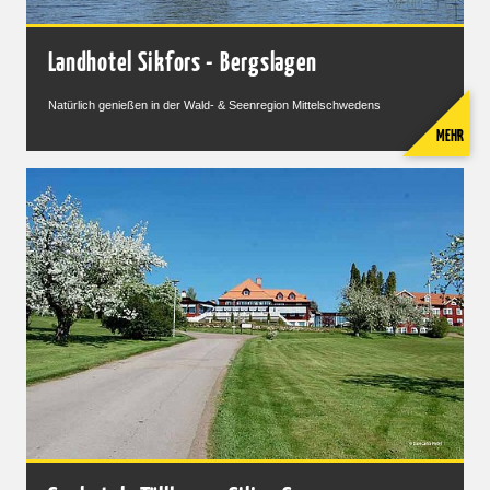
Informationen für Autofahrer - Fahren im Winter
Landhotel Sikfors - Bergslagen
Die Straßen in Schweden können manchmal sehr eisig sein.
Natürlich genießen in der Wald- & Seenregion Mittelschwedens
Aus diesem Grund müssen alle Fahrzeuge zwischen dem 1.
Dezember und dem 31. März mit Winterreifen ausgerüstet
MEHR
sein. Vor allem im Norden sind Spikereifen gängig, mit denen
in aller Regel auch Mietwagen ausgerüstet sind. Planen Sie
im Winter ausreichend Zeit für die Fahrt ein. Wenn die
Straßen vereist sind oder es stark schneit, ist langsames
Fahren die einzig sichere Option. Schwedens Straßen
werden nicht gesalzen, dafür aber mit dem Schneepflug
geräumt. Beachte Sie beim Fahren eines Elektroautos, dass
kaltes Wetter und die Heizung des Fahrgastraums die
Reichweite verringern.
Informationen für Zugreisende mit der
Schwedischen Bahn SJ
Bei der Buchung einer Zugreise mit der schwedischen Bahn