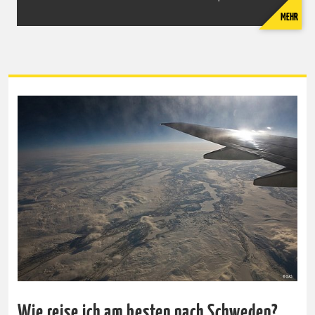
Trinkgeld zu geben ist in Ordnung, es wird aber nicht
MEHR
erwartet. Geht man am Abend in ein Restaurant wird ein
kleineres Trinkgeld erwartet.
Weitere Tipps zur Ihrer Schwedenreise:
Für Tipps zu Ausflügen und Sehenswürdigkeiten entlang
Ihrer Route empfehlen wir Ihnen die deutschsprachige
Webseite von Visit Sweden. Dort finden Sie ausgezeichnete
Empfehlungen und können Ihre Reiseroute ganz nach Ihrem
Geschmack und Interesse gestalten. www.visitsweden.de
Wie reise ich am besten nach Schweden?