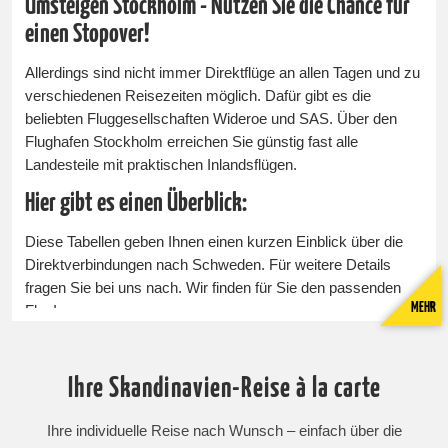
Umsteigen Stockholm - Nutzen Sie die Chance für
einen Stopover!
Allerdings sind nicht immer Direktflüge an allen Tagen und zu
verschiedenen Reisezeiten möglich. Dafür gibt es die
beliebten Fluggesellschaften Wideroe und SAS. Über den
Flughafen Stockholm erreichen Sie günstig fast alle
Landesteile mit praktischen Inlandsflügen.
Hier gibt es einen Überblick:
Diese Tabellen geben Ihnen einen kurzen Einblick über die
Direktverbindungen nach Schweden. Für weitere Details
fragen Sie bei uns nach. Wir finden für Sie den passenden
MEHR
Flug!
StockholmGöteborgKirunaArvidsjaurKalmarHamburgxx Berlinxx Hannov
StockholmGöteborgZürichxxGenfx Wienx
Weitere Informationen zu Ihrem Schweden Urlaub finden Sie
Ihre Skandinavien-Reise à la carte
unter:
Ihre individuelle Reise nach Wunsch – einfach über die
Schweden Urlaub & Reisen