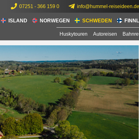
07251 - 366 159 0
info@hummel-reiseideen.d
ISLAND
NORWEGEN
SCHWEDEN
FINN
Huskytouren
Autoreisen
Bahnre