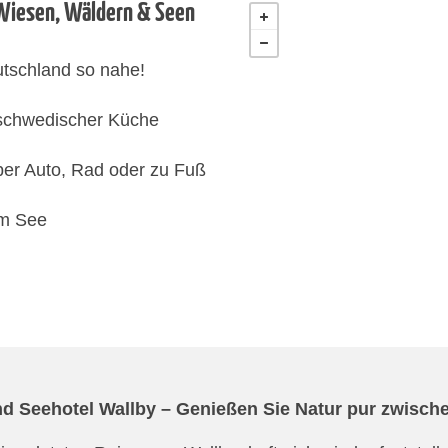
 Wiesen, Wäldern & Seen
tschland so nahe!
 schwedischer Küche
per Auto, Rad oder zu Fuß
am See
nd
Seehotel Wallby – Genießen Sie Natur pur zwisc