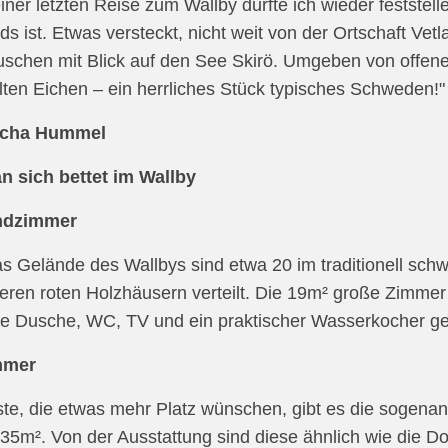
iner letzten Reise zum Wallby durfte ich wieder feststell
s ist. Etwas versteckt, nicht weit von der Ortschaft Vetlan
schen mit Blick auf den See Skirö. Umgeben von offene
lten Eichen – ein herrliches Stück typisches Schweden!"
scha Hummel
n sich bettet im Wallby
ank für die perfekte
Danke Reise war sehr
ndzimmer
tion. Wir haben Sie
schön. Vorschlag, Göteborg
s Gelände des Wallbys sind etwa 20 im traditionell sch
 weiter empfohlen.
City Center Hotel war sehr
eren roten Holzhäusern verteilt. Die 19m² große Zimmer
der Ausdruck...
schmutzig, würde ich...
 Dusche, WC, TV und ein praktischer Wasserkocher ge
rau Danke, Seehotel Wallby
Herr & Frau Eichhorn, Schweden Rundreise
mmer
mehr
mehr
te, die etwas mehr Platz wünschen, gibt es die sogena
 35m². Von der Ausstattung sind diese ähnlich wie die D