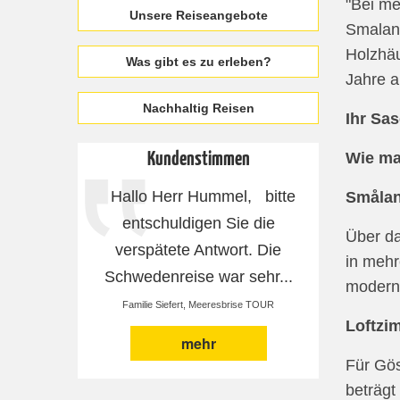
"Bei me
Unsere Reiseangebote
Smaland
Holzhäu
Was gibt es zu erleben?
Jahre a
Nachhaltig Reisen
Ihr Sa
Kundenstimmen
Wie ma
Hallo Herr Hummel, bitte
Vielen D
Småla
entschuldigen Sie die
Organisa
Über da
verspätete Antwort. Die
bereits
in mehr
Schwedenreise war sehr...
Nur 
moderne
Familie Siefert, Meeresbrise TOUR
Herr & F
Loftzi
mehr
Für Gös
beträgt