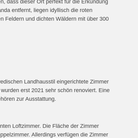
en, dass dieser Ort perfekt für die Erkundung
da entfernt, liegen idyllisch die roten
n Feldern und dichten Wäldern mit über 300
Hallo Hummel Reisen Team,
wir hatten ei
ich möchte Ihnen und Ihren
wunderschönen Ur
wedischen Landhausstil eingerichtete Zimmer
zukünftigen Kunden gerne
Schweden. Für
 wurden erst 2021 sehr schön renoviert. Eine
ein Feedback zu...
Organisation gibt
hören zur Ausstattung.
glatte...
Stephan, Blaugrüne TOUR
Frau Fernes-Eberhardt, Seeh
mehr
nnten Loftzimmer. Die Fläche der Zimmer
mehr
oppelzimmer. Allerdings verfügen die Zimmer