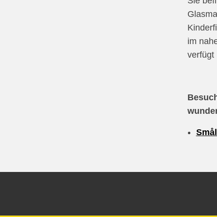
Sie bef
Glasman
Kinderf
im nahe
verfügt
Besuch
wunder
Smål