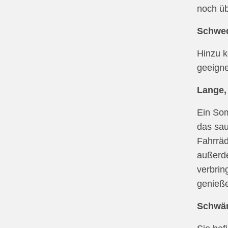
noch üb
Schwed
Hinzu 
geeigne
Lange,
Ein Som
das sau
Fahrräd
außerde
verbrin
genieß
Schwär