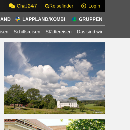
e
Chat 24/7
Reisefinder
LogIn
LAND
LAPPLAND/KOMBI
GRUPPEN
isen
Schiffsreisen
Städtereisen
Das sind wir