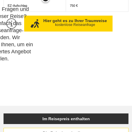
EZ-Aufschlag
750 €
h Fragen und
eser Reise?
Hier geht es zu Ihrer Traumreise
nfach das
kostenlose Reiseanfrage
seanfrage-
den. Wir
 Ihnen, um ein
rtes Angebot
llen.
Im Reisepreis enthalten