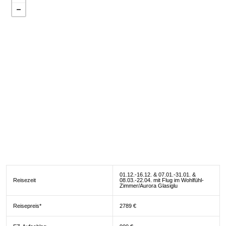
01.12.-16.12. & 07.01.-31.01. &
Reisezeit
08.03.-22.04. mit Flug im Wohlfühl-
Zimmer/Aurora Glasiglu
Reisepreis*
2789 €