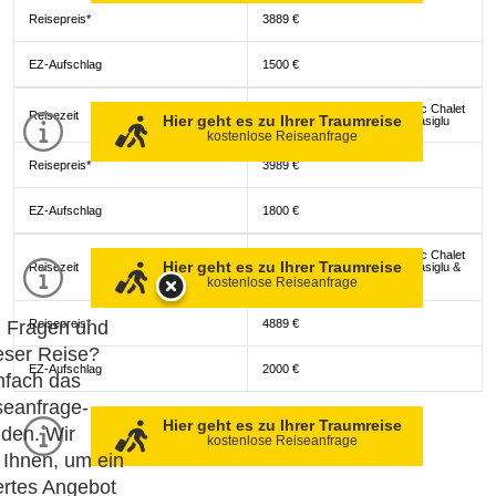
Reisepreis*
3889 €
EZ-Aufschlag
1500 €
01.02.-07.03. mit Flug im Arctic Chalet
Reisezeit
Hier geht es zu Ihrer Traumreise
mit Sauna & Kamin/Aurora Glasiglu
kostenlose Reiseanfrage
Reisepreis*
3989 €
EZ-Aufschlag
1800 €
17.12.-31.12. mit Flug im Arctic Chalet
Hier geht es zu Ihrer Traumreise
Reisezeit
mit Sauna & Kamin/Aurora Glasiglu &
Festessen
kostenlose Reiseanfrage
h Fragen und
Reisepreis*
4889 €
eser Reise?
EZ-Aufschlag
2000 €
nfach das
seanfrage-
Hier geht es zu Ihrer Traumreise
den. Wir
kostenlose Reiseanfrage
 Ihnen, um ein
rtes Angebot