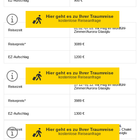
EZ-Aufschlag
900 €
Hier geht es zu Ihrer Traumreise
kostenlose Reiseanfrage
01.02.-07.03. mit Flug im Wohlfühl-
Reisezeit
Zimmer/Aurora Glasiglu
Reisepreis*
3089 €
EZ-Aufschlag
1200 €
Hier geht es zu Ihrer Traumreise
kostenlose Reiseanfrage
17.12.-31.12. mit Flug im Wohlfühl-
Reisezeit
Zimmer/Aurora Glasiglu
Reisepreis*
3989 €
EZ-Aufschlag
1300 €
01.12.-16.12. & 07.01.-31.01. &
Hier geht es zu Ihrer Traumreise
Reisezeit
08.03.-22.04. mit Flug im Arctic Chalet
mit Sauna & Kamin/Aurora Glasiglu
kostenlose Reiseanfrage