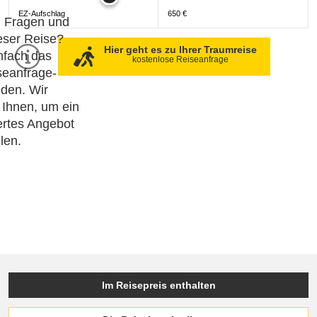
EZ-Aufschlag
650 €
h Fragen und
eser Reise?
Hier geht es zu Ihrer Traumreise
nfach das
kostenlose Reiseanfrage
seanfrage-
den. Wir
 Ihnen, um ein
rtes Angebot
llen.
Im Reisepreis enthalten