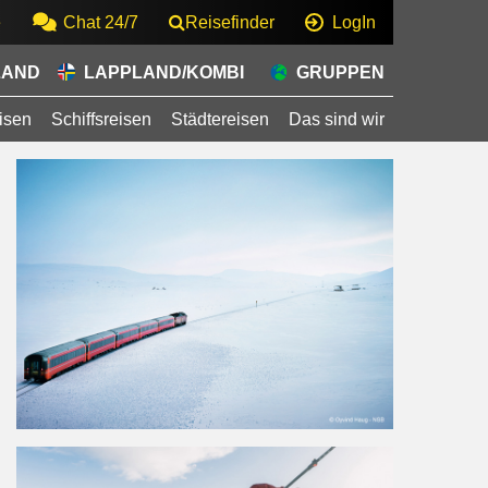
e
Chat 24/7
Reisefinder
LogIn
LAND
LAPPLAND/KOMBI
GRUPPEN
isen
Schiffsreisen
Städtereisen
Das sind wir