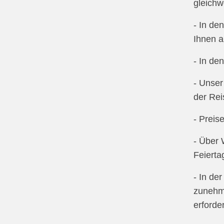
gleichw
- In de
Ihnen a
- In de
- Unser
der Rei
- Preis
- Über 
Feierta
- In de
zunehme
erforde