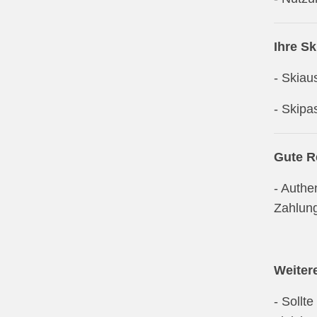
Ihre Sk
- Skiau
- Skipa
Gute R
- Authe
Zahlung
Weiter
- Sollt