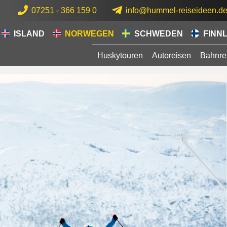
07251 - 366 159 0
info@hummel-reiseideen.d
ISLAND
NORWEGEN
SCHWEDEN
FINN
Huskytouren
Autoreisen
Bahnre