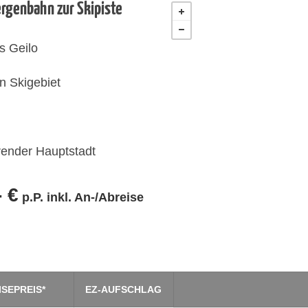
ergenbahn zur Skipiste
s Geilo
n Skigebiet
render Hauptstadt
- €
p.P. inkl. An-/Abreise
ISEPREIS*
EZ-AUFSCHLAG