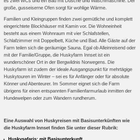
es zwei WCs und ein Bad mit Dusche und Waschmaschine. Der
große, gusseiserne Ofen sorgt für wohlige Wärme.
Familien und Kleingruppen finden zwei gemütliche und komplett
eingerichtete Blockhäuser mit Kamin vor. Die Wohneinheit
besteht aus einem Wohnraum mit vier Schlafstellen,
Schlafzimmer mit Doppelbett, Küche und Bad. Alle Gäste auf der
Farm teilen sich die geräumige Sauna. Egal ob Alleinreisend oder
mit der Familie/Gruppe, die Huskyfarm Innset ist ein
wunderschöner Ort in der Bergwildnis Norwegens. Die
Huskyfarm ist zudem der ideale Ausgangspunkt für mehrtägige
Huskytouren im Winter – sei es für Anfänger oder für absolute
Könner und Abenteurer. Im Sommer eignet sich die Farm
übrigens für einen entspannten Familienfarmurlaub inmitten der
Hundewelpen oder zum Wandern rundherum.
Eine Auswahl von Huskyreisen mit Basisunterkünften wie
die Huskyfarm Innset finden Sie unter dieser Rubrik:
Huskysafaris: mit Basisunterkunft