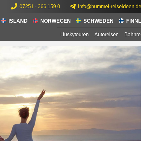
07251 - 366 159 0
info@hummel-reiseideen.d
ISLAND
NORWEGEN
SCHWEDEN
FINN
Huskytouren
Autoreisen
Bahnre