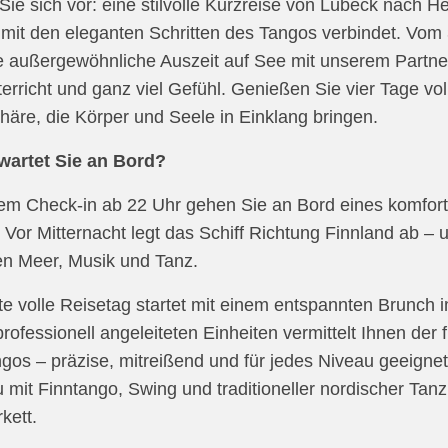
 Sie sich vor: eine stilvolle Kurzreise von Lübeck nach He
mit den eleganten Schritten des Tangos verbindet. Vom
e außergewöhnliche Auszeit auf See mit unserem Partner
erricht und ganz viel Gefühl. Genießen Sie vier Tage v
äre, die Körper und Seele in Einklang bringen.
wartet Sie an Bord?
m Check-in ab 22 Uhr gehen Sie an Bord eines komforta
 Vor Mitternacht legt das Schiff Richtung Finnland ab – un
n Meer, Musik und Tanz.
te volle Reisetag startet mit einem entspannten Brunch
 professionell angeleiteten Einheiten vermittelt Ihnen der
gos – präzise, mitreißend und für jedes Niveau geeigne
 mit Finntango, Swing und traditioneller nordischer T
kett.