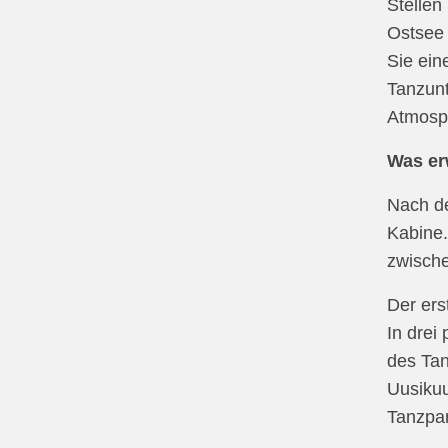
Stellen
Ostsee 
Sie ein
Tanzunt
Atmosph
Was er
Nach de
Kabine.
zwische
Der ers
In drei
des Tan
Uusikuu
Tanzpar