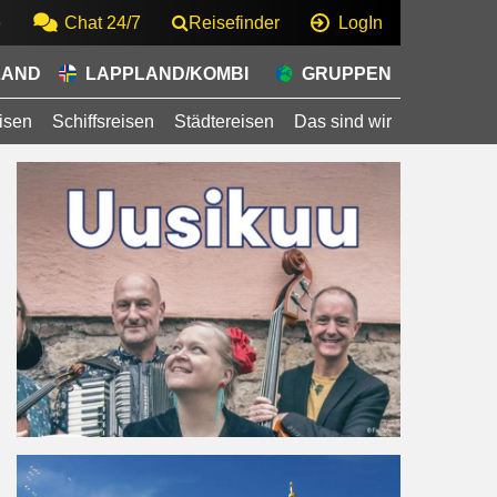
e
Chat 24/7
Reisefinder
LogIn
LAND
LAPPLAND/KOMBI
GRUPPEN
isen
Schiffsreisen
Städtereisen
Das sind wir