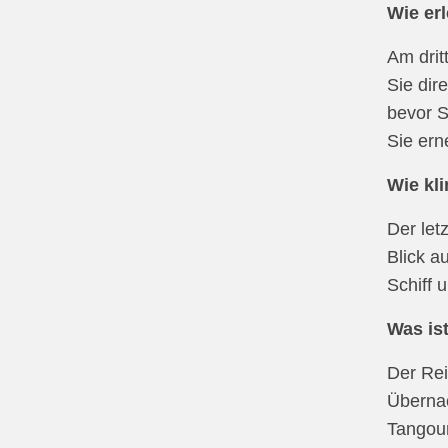
Wie er
Am drit
Sie dir
bevor S
Sie ern
Wie kl
Der let
Blick a
Schiff 
Was is
Der Rei
Übernac
Tangoun