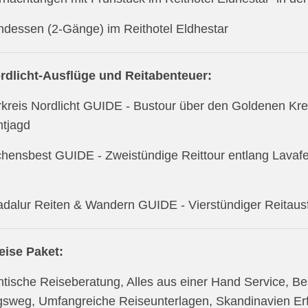
ndessen (2-Gänge) im Reithotel Eldhestar
ordlicht-Ausflüge und Reitabenteuer:
rkreis Nordlicht GUIDE - Bustour über den Goldenen Kreis
htjagd
chensbest GUIDE - Zweistündige Reittour entlang Lavaf
l
adalur Reiten & Wandern GUIDE - Vierstündiger Reitau
eise Paket:
ntische Reiseberatung, Alles aus einer Hand Service, B
sweg, Umfangreiche Reiseunterlagen, Skandinavien Erf