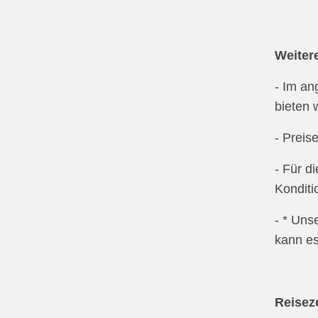
Weiter
- Im an
bieten 
- Preis
- Für d
Kondit
- * Uns
kann e
Reiseze