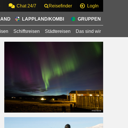
e
Chat 24/7
Reisefinder
LogIn
LAND
LAPPLAND/KOMBI
GRUPPEN
isen
Schiffsreisen
Städtereisen
Das sind wir