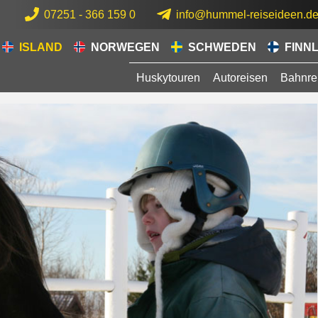
07251 - 366 159 0
info@hummel-reiseideen.d
ISLAND
NORWEGEN
SCHWEDEN
FINN
Huskytouren
Autoreisen
Bahnre