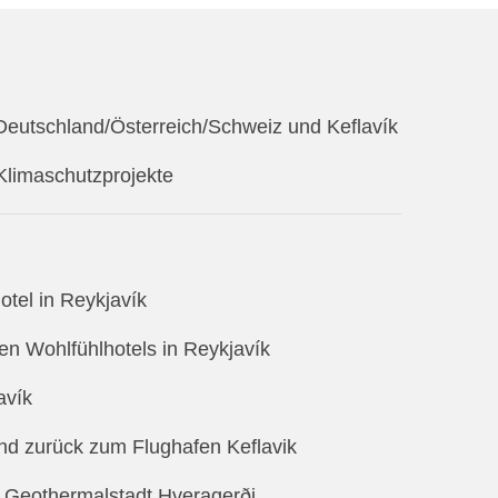
Deutschland/Österreich/Schweiz und Keflavík
 Klimaschutzprojekte
tel in Reykjavík
en Wohlfühlhotels in Reykjavík
avík
nd zurück zum Flughafen Keflavik
r Geothermalstadt Hveragerði