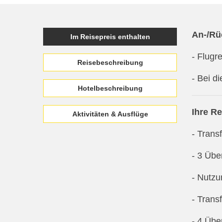
An-/Rü
Im Reisepreis enthalten
- Flugr
Reisebeschreibung
- Bei d
Hotelbeschreibung
Ihre Re
Aktivitäten & Ausflüge
- Trans
- 3 Übe
- Nutzu
- Trans
- 4 Übe