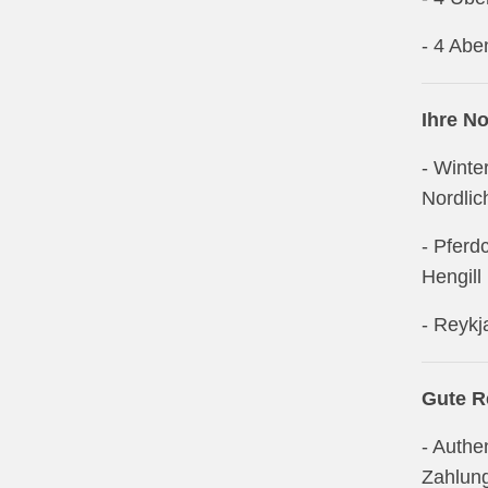
- 4 Abe
Ihre N
- Winte
Nordlic
- Pferd
Hengil
- Reykj
Gute R
- Authe
Zahlung