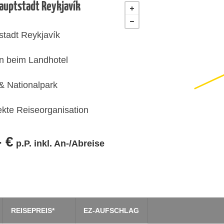
Hauptstadt Reykjavík
stadt Reykjavík
en beim Landhotel
 & Nationalpark
fekte Reiseorganisation
- €
p.P. inkl. An-/Abreise
REISEPREIS*
EZ-AUFSCHLAG