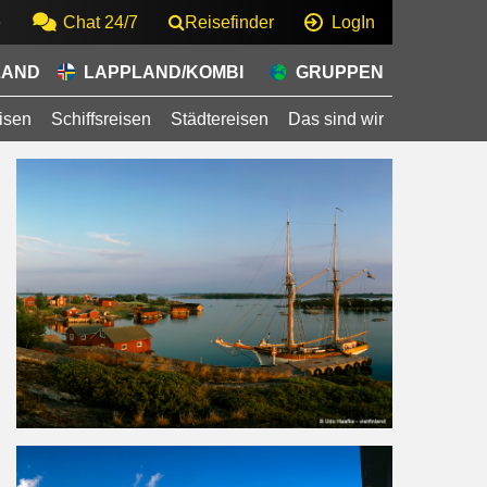
e
Chat 24/7
Reisefinder
LogIn
LAND
LAPPLAND/KOMBI
GRUPPEN
isen
Schiffsreisen
Städtereisen
Das sind wir