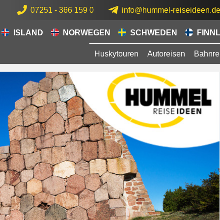
07251 - 366 159 0
info@hummel-reiseideen.d
ISLAND
NORWEGEN
SCHWEDEN
FINN
Huskytouren
Autoreisen
Bahnre