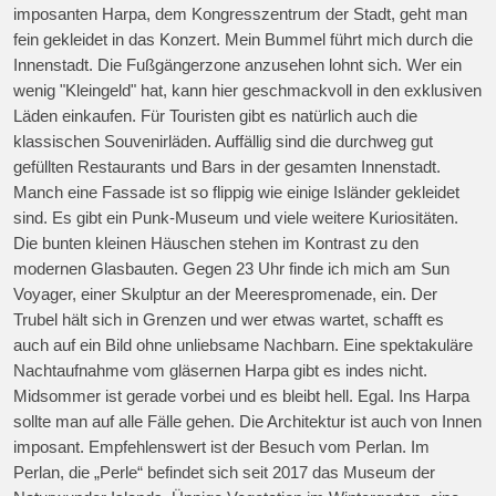
imposanten Harpa, dem Kongresszentrum der Stadt, geht man
fein gekleidet in das Konzert. Mein Bummel führt mich durch die
Innenstadt. Die Fußgängerzone anzusehen lohnt sich. Wer ein
wenig "Kleingeld" hat, kann hier geschmackvoll in den exklusiven
Läden einkaufen. Für Touristen gibt es natürlich auch die
klassischen Souvenirläden. Auffällig sind die durchweg gut
gefüllten Restaurants und Bars in der gesamten Innenstadt.
Manch eine Fassade ist so flippig wie einige Isländer gekleidet
sind. Es gibt ein Punk-Museum und viele weitere Kuriositäten.
Die bunten kleinen Häuschen stehen im Kontrast zu den
modernen Glasbauten. Gegen 23 Uhr finde ich mich am Sun
Voyager, einer Skulptur an der Meerespromenade, ein. Der
Trubel hält sich in Grenzen und wer etwas wartet, schafft es
auch auf ein Bild ohne unliebsame Nachbarn. Eine spektakuläre
Nachtaufnahme vom gläsernen Harpa gibt es indes nicht.
Midsommer ist gerade vorbei und es bleibt hell. Egal. Ins Harpa
sollte man auf alle Fälle gehen. Die Architektur ist auch von Innen
imposant. Empfehlenswert ist der Besuch vom Perlan. Im
Perlan, die „Perle“ befindet sich seit 2017 das Museum der