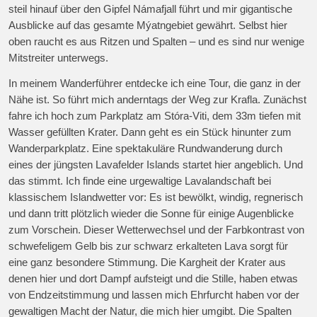
steil hinauf über den Gipfel Námafjall führt und mir gigantische
Ausblicke auf das gesamte Mýatngebiet gewährt. Selbst hier
oben raucht es aus Ritzen und Spalten – und es sind nur wenige
Mitstreiter unterwegs.
In meinem Wanderführer entdecke ich eine Tour, die ganz in der
Nähe ist. So führt mich anderntags der Weg zur Krafla. Zunächst
fahre ich hoch zum Parkplatz am Stóra-Viti, dem 33m tiefen mit
Wasser gefüllten Krater. Dann geht es ein Stück hinunter zum
Wanderparkplatz. Eine spektakuläre Rundwanderung durch
eines der jüngsten Lavafelder Islands startet hier angeblich. Und
das stimmt. Ich finde eine urgewaltige Lavalandschaft bei
klassischem Islandwetter vor: Es ist bewölkt, windig, regnerisch
und dann tritt plötzlich wieder die Sonne für einige Augenblicke
zum Vorschein. Dieser Wetterwechsel und der Farbkontrast von
schwefeligem Gelb bis zur schwarz erkalteten Lava sorgt für
eine ganz besondere Stimmung. Die Kargheit der Krater aus
denen hier und dort Dampf aufsteigt und die Stille, haben etwas
von Endzeitstimmung und lassen mich Ehrfurcht haben vor der
gewaltigen Macht der Natur, die mich hier umgibt. Die Spalten