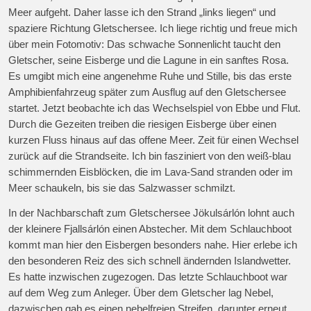
Meer aufgeht. Daher lasse ich den Strand „links liegen“ und
spaziere Richtung Gletschersee. Ich liege richtig und freue mich
über mein Fotomotiv: Das schwache Sonnenlicht taucht den
Gletscher, seine Eisberge und die Lagune in ein sanftes Rosa.
Es umgibt mich eine angenehme Ruhe und Stille, bis das erste
Amphibienfahrzeug später zum Ausflug auf den Gletschersee
startet. Jetzt beobachte ich das Wechselspiel von Ebbe und Flut.
Durch die Gezeiten treiben die riesigen Eisberge über einen
kurzen Fluss hinaus auf das offene Meer. Zeit für einen Wechsel
zurück auf die Strandseite. Ich bin fasziniert von den weiß-blau
schimmernden Eisblöcken, die im Lava-Sand stranden oder im
Meer schaukeln, bis sie das Salzwasser schmilzt.
In der Nachbarschaft zum Gletschersee Jökulsárlón lohnt auch
der kleinere Fjallsárlón einen Abstecher. Mit dem Schlauchboot
kommt man hier den Eisbergen besonders nahe. Hier erlebe ich
den besonderen Reiz des sich schnell ändernden Islandwetter.
Es hatte inzwischen zugezogen. Das letzte Schlauchboot war
auf dem Weg zum Anleger. Über dem Gletscher lag Nebel,
dazwischen gab es einen nebelfreien Streifen, darunter erneut