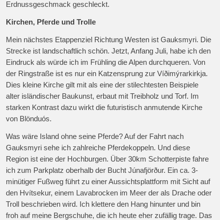
Erdnussgeschmack geschleckt.
Kirchen, Pferde und Trolle
Mein nächstes Etappenziel Richtung Westen ist Gauksmyri. Die
Strecke ist landschaftlich schön. Jetzt, Anfang Juli, habe ich den
Eindruck als würde ich im Frühling die Alpen durchqueren. Von
der Ringstraße ist es nur ein Katzensprung zur Víðimýrarkirkja.
Dies kleine Kirche gilt mit als eine der stilechtesten Beispiele
alter isländischer Baukunst, erbaut mit Treibholz und Torf. Im
starken Kontrast dazu wirkt die futuristisch anmutende Kirche
von Blönduós.
Was wäre Island ohne seine Pferde? Auf der Fahrt nach
Gauksmyri sehe ich zahlreiche Pferdekoppeln. Und diese
Region ist eine der Hochburgen. Über 30km Schotterpiste fahre
ich zum Parkplatz oberhalb der Bucht Júnafjörður. Ein ca. 3-
minütiger Fußweg führt zu einer Aussichtsplattform mit Sicht auf
den Hvítsekur, einem Lavabrocken im Meer der als Drache oder
Troll beschrieben wird. Ich klettere den Hang hinunter und bin
froh auf meine Bergschuhe, die ich heute eher zufällig trage. Das