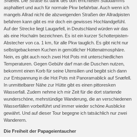
Snæfell. Die Straße ist dank des dort errichteten Staudamms
asphaltiert und auch für normale Pkw befahrbar. Auch wenn ich
mangels Allrad nicht die abzweigenden Straßen der Allradpisten
befahren kann gibt es mir doch ein gewisses Hochlandgefühl.
Auf der Strecke liegt Laugarfell, in Deutschland würden wir das
als eine Hochalm bezeichnen. Es ist ein kurzer Schotterpisten-
Abstecher von ca. 1 km, für alle Pkw tauglich. Es gibt nicht nur
selbstgebackenen Kuchen in gemütlicher Hüttenatmosphäre.
Nein, es gibt auch noch zwei Hot Pots mit unterschiedlichen
Temperaturen. Gegen Gebühr darf man die Duschen nutzen,
bekommt einen Korb für seine Utensilien und begibt sich dann
zur Entspannung in die Hot Pots mit Panoramablick auf Snæfell.
In unmittelbarer Nähe zur Hütte gibt es einen pittoresken
Wasserfall. Zudem nehme ich mir Zeit für die dort startende
wunderschöne, mehrstündige Wanderung, die an verschiedenen
Wasserfällen vorbeiführt und immer wieder schöne Ausblicke
gewährt. Und auf dieser Tour begegne ich tatsächlich nur zwei
Wanderern.
Die Freiheit der Papageientaucher