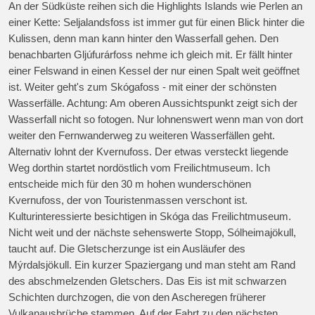
An der Südküste reihen sich die Highlights Islands wie Perlen an
einer Kette: Seljalandsfoss ist immer gut für einen Blick hinter die
Kulissen, denn man kann hinter den Wasserfall gehen. Den
benachbarten Gljúfurárfoss nehme ich gleich mit. Er fällt hinter
einer Felswand in einen Kessel der nur einen Spalt weit geöffnet
ist. Weiter geht's zum Skógafoss - mit einer der schönsten
Wasserfälle. Achtung: Am oberen Aussichtspunkt zeigt sich der
Wasserfall nicht so fotogen. Nur lohnenswert wenn man von dort
weiter den Fernwanderweg zu weiteren Wasserfällen geht.
Alternativ lohnt der Kvernufoss. Der etwas versteckt liegende
Weg dorthin startet nordöstlich vom Freilichtmuseum. Ich
entscheide mich für den 30 m hohen wunderschönen
Kvernufoss, der von Touristenmassen verschont ist.
Kulturinteressierte besichtigen in Skóga das Freilichtmuseum.
Nicht weit und der nächste sehenswerte Stopp, Sólheimajökull,
taucht auf. Die Gletscherzunge ist ein Ausläufer des
Mýrdalsjökull. Ein kurzer Spaziergang und man steht am Rand
des abschmelzenden Gletschers. Das Eis ist mit schwarzen
Schichten durchzogen, die von den Ascheregen früherer
Vulkanausbrüche stammen. Auf der Fahrt zu den nächsten