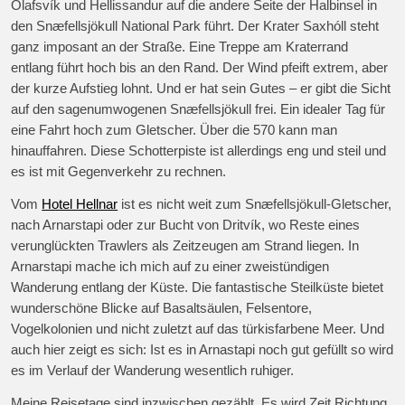
Ólafsvík und Hellissandur auf die andere Seite der Halbinsel in
den Snæfellsjökull National Park führt. Der Krater Saxhóll steht
ganz imposant an der Straße. Eine Treppe am Kraterrand
entlang führt hoch bis an den Rand. Der Wind pfeift extrem, aber
der kurze Aufstieg lohnt. Und er hat sein Gutes – er gibt die Sicht
auf den sagenumwogenen Snæfellsjökull frei. Ein idealer Tag für
eine Fahrt hoch zum Gletscher. Über die 570 kann man
hinauffahren. Diese Schotterpiste ist allerdings eng und steil und
es ist mit Gegenverkehr zu rechnen.
Vom
Hotel Hellnar
ist es nicht weit zum Snæfellsjökull-Gletscher,
nach Arnarstapi oder zur Bucht von Dritvík, wo Reste eines
verunglückten Trawlers als Zeitzeugen am Strand liegen. In
Arnarstapi mache ich mich auf zu einer zweistündigen
Wanderung entlang der Küste. Die fantastische Steilküste bietet
wunderschöne Blicke auf Basaltsäulen, Felsentore,
Vogelkolonien und nicht zuletzt auf das türkisfarbene Meer. Und
auch hier zeigt es sich: Ist es in Arnastapi noch gut gefüllt so wird
es im Verlauf der Wanderung wesentlich ruhiger.
Meine Reisetage sind inzwischen gezählt. Es wird Zeit Richtung