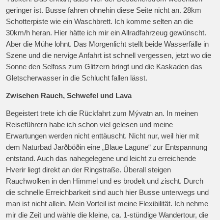
geringer ist. Busse fahren ohnehin diese Seite nicht an. 28km
Schotterpiste wie ein Waschbrett. Ich komme selten an die
30km/h heran. Hier hätte ich mir ein Allradfahrzeug gewünscht.
Aber die Mühe lohnt. Das Morgenlicht stellt beide Wasserfälle in
Szene und die nervige Anfahrt ist schnell vergessen, jetzt wo die
Sonne den Selfoss zum Glitzern bringt und die Kaskaden das
Gletscherwasser in die Schlucht fallen lässt.
Zwischen Rauch, Schwefel und Lava
Begeistert trete ich die Rückfahrt zum Mývatn an. In meinen
Reiseführern habe ich schon viel gelesen und meine
Erwartungen werden nicht enttäuscht. Nicht nur, weil hier mit
dem Naturbad Jarðböðin eine „Blaue Lagune“ zur Entspannung
entstand. Auch das nahegelegene und leicht zu erreichende
Hverir liegt direkt an der Ringstraße. Überall steigen
Rauchwolken in den Himmel und es brodelt und zischt. Durch
die schnelle Erreichbarkeit sind auch hier Busse unterwegs und
man ist nicht allein. Mein Vorteil ist meine Flexibilität. Ich nehme
mir die Zeit und wähle die kleine, ca. 1-stündige Wandertour, die