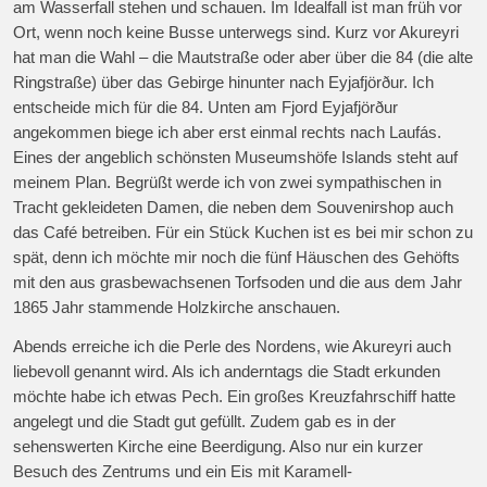
am Wasserfall stehen und schauen. Im Idealfall ist man früh vor
Ort, wenn noch keine Busse unterwegs sind. Kurz vor Akureyri
hat man die Wahl – die Mautstraße oder aber über die 84 (die alte
Ringstraße) über das Gebirge hinunter nach Eyjafjörður. Ich
entscheide mich für die 84. Unten am Fjord Eyjafjörður
angekommen biege ich aber erst einmal rechts nach Laufás.
Eines der angeblich schönsten Museumshöfe Islands steht auf
meinem Plan. Begrüßt werde ich von zwei sympathischen in
Tracht gekleideten Damen, die neben dem Souvenirshop auch
das Café betreiben. Für ein Stück Kuchen ist es bei mir schon zu
spät, denn ich möchte mir noch die fünf Häuschen des Gehöfts
mit den aus grasbewachsenen Torfsoden und die aus dem Jahr
1865 Jahr stammende Holzkirche anschauen.
Abends erreiche ich die Perle des Nordens, wie Akureyri auch
liebevoll genannt wird. Als ich anderntags die Stadt erkunden
möchte habe ich etwas Pech. Ein großes Kreuzfahrschiff hatte
angelegt und die Stadt gut gefüllt. Zudem gab es in der
sehenswerten Kirche eine Beerdigung. Also nur ein kurzer
Besuch des Zentrums und ein Eis mit Karamell-