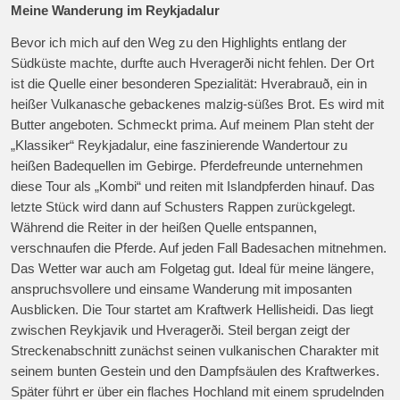
Meine Wanderung im Reykjadalur
Bevor ich mich auf den Weg zu den Highlights entlang der
Südküste machte, durfte auch Hveragerði nicht fehlen. Der Ort
ist die Quelle einer besonderen Spezialität: Hverabrauð, ein in
heißer Vulkanasche gebackenes malzig-süßes Brot. Es wird mit
Butter angeboten. Schmeckt prima. Auf meinem Plan steht der
„Klassiker“ Reykjadalur, eine faszinierende Wandertour zu
heißen Badequellen im Gebirge. Pferdefreunde unternehmen
diese Tour als „Kombi“ und reiten mit Islandpferden hinauf. Das
letzte Stück wird dann auf Schusters Rappen zurückgelegt.
Während die Reiter in der heißen Quelle entspannen,
verschnaufen die Pferde. Auf jeden Fall Badesachen mitnehmen.
Das Wetter war auch am Folgetag gut. Ideal für meine längere,
anspruchsvollere und einsame Wanderung mit imposanten
Ausblicken. Die Tour startet am Kraftwerk Hellisheidi. Das liegt
zwischen Reykjavik und Hveragerði. Steil bergan zeigt der
Streckenabschnitt zunächst seinen vulkanischen Charakter mit
seinem bunten Gestein und den Dampfsäulen des Kraftwerkes.
Später führt er über ein flaches Hochland mit einem sprudelnden