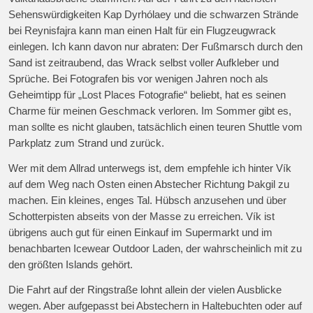
Sehenswürdigkeiten Kap Dyrhólaey und die schwarzen Strände
bei Reynisfajra kann man einen Halt für ein Flugzeugwrack
einlegen. Ich kann davon nur abraten: Der Fußmarsch durch den
Sand ist zeitraubend, das Wrack selbst voller Aufkleber und
Sprüche. Bei Fotografen bis vor wenigen Jahren noch als
Geheimtipp für „Lost Places Fotografie“ beliebt, hat es seinen
Charme für meinen Geschmack verloren. Im Sommer gibt es,
man sollte es nicht glauben, tatsächlich einen teuren Shuttle vom
Parkplatz zum Strand und zurück.
Wer mit dem Allrad unterwegs ist, dem empfehle ich hinter Vík
auf dem Weg nach Osten einen Abstecher Richtung Þakgil zu
machen. Ein kleines, enges Tal. Hübsch anzusehen und über
Schotterpisten abseits von der Masse zu erreichen. Vík ist
übrigens auch gut für einen Einkauf im Supermarkt und im
benachbarten Icewear Outdoor Laden, der wahrscheinlich mit zu
den größten Islands gehört.
Die Fahrt auf der Ringstraße lohnt allein der vielen Ausblicke
wegen. Aber aufgepasst bei Abstechern in Haltebuchten oder auf