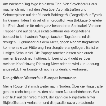
Am nächsten Tag folge ich einem Tipp. Von Seyðisfjörður aus
mache ich mich auf den Weg über Asphaltstraßen und
Schotterpisten auf der 94 nach Bakkagerði (Borgarfjörður Eystri).
Im kleinen Hafen Hafnarhólmi nordöstlich von Bakkagerði erlebe
ich Ende Juni ein für mich ganz besonderes Spektakel. Von den
Treppen und auf der Aussichtsplattform des Vogelfelsens
beobachte ich hautnah Papageitaucher. Tagsüber sind die
drolligen Flugkünstler auf dem Meer, gegen Nachmittag/Abend
kommen sie zur Fütterung ihrer Jungtiere angeflogen. Es ist ein
lustiges Schauspiel. Die Papageitaucher lassen sich durch
meinen Besuch nicht stören. Unbeeindruckt geht es über
meinem Kopf hinweg Richtung Meer oder es wird zur Landung
angesetzt. Hier könnte ich noch stundenlang verharren.
Den größten Wasserfalls Europas bestaunen
Meine Route führt mich weiter nach Norden. Über die Ringstraße
geht es recht bequem zu den nächsten Naturschönheiten. Wer
sich früh auf den Weg macht, der kann die Ringstraße hinter
Skjöldólfsstadir verlassen und die parallel dazu verlaufende