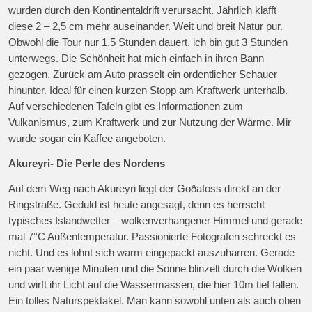
wurden durch den Kontinentaldrift verursacht. Jährlich klafft
diese 2 – 2,5 cm mehr auseinander. Weit und breit Natur pur.
Obwohl die Tour nur 1,5 Stunden dauert, ich bin gut 3 Stunden
unterwegs. Die Schönheit hat mich einfach in ihren Bann
gezogen. Zurück am Auto prasselt ein ordentlicher Schauer
hinunter. Ideal für einen kurzen Stopp am Kraftwerk unterhalb.
Auf verschiedenen Tafeln gibt es Informationen zum
Vulkanismus, zum Kraftwerk und zur Nutzung der Wärme. Mir
wurde sogar ein Kaffee angeboten.
Akureyri- Die Perle des Nordens
Auf dem Weg nach Akureyri liegt der Goðafoss direkt an der
Ringstraße. Geduld ist heute angesagt, denn es herrscht
typisches Islandwetter – wolkenverhangener Himmel und gerade
mal 7°C Außentemperatur. Passionierte Fotografen schreckt es
nicht. Und es lohnt sich warm eingepackt auszuharren. Gerade
ein paar wenige Minuten und die Sonne blinzelt durch die Wolken
und wirft ihr Licht auf die Wassermassen, die hier 10m tief fallen.
Ein tolles Naturspektakel. Man kann sowohl unten als auch oben