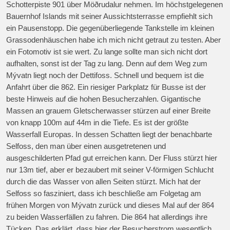
Schotterpiste 901 über Möðrudalur nehmen. Im höchstgelegenen
Bauernhof Islands mit seiner Aussichtsterrasse empfiehlt sich
ein Pausenstopp. Die gegenüberliegende Tankstelle im kleinen
Grassodenhäuschen habe ich mich nicht getraut zu testen. Aber
ein Fotomotiv ist sie wert. Zu lange sollte man sich nicht dort
aufhalten, sonst ist der Tag zu lang. Denn auf dem Weg zum
Mývatn liegt noch der Dettifoss. Schnell und bequem ist die
Anfahrt über die 862. Ein riesiger Parkplatz für Busse ist der
beste Hinweis auf die hohen Besucherzahlen. Gigantische
Massen an grauem Gletscherwasser stürzen auf einer Breite
von knapp 100m auf 44m in die Tiefe. Es ist der größte
Wasserfall Europas. In dessen Schatten liegt der benachbarte
Selfoss, den man über einen ausgetretenen und
ausgeschilderten Pfad gut erreichen kann. Der Fluss stürzt hier
nur 13m tief, aber er bezaubert mit seiner V-förmigen Schlucht
durch die das Wasser von allen Seiten stürzt. Mich hat der
Selfoss so fasziniert, dass ich beschließe am Folgetag am
frühen Morgen von Mývatn zurück und dieses Mal auf der 864
zu beiden Wasserfällen zu fahren. Die 864 hat allerdings ihre
Tücken. Das erklärt, dass hier der Besucherstrom wesentlich