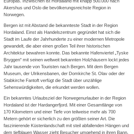
Europas. Inzwischen ist Hordaland mit knapp 500.000 nach
Akershus und Oslo die bevölkerungsreichste Region in
Norwegen.
Bergen ist mit Abstand die bekannteste Stadt in der Region
Hordaland. Einst als Handelszentrum gegründet hat sich die
Stadt im Laufe der Jahrhunderte zu einer modernen Metropole
gewandelt, die aber einen großen Teil ihrer historischen
Architektur bewahren konnte. Das bekannte Hafenviertel „Tyske
Bryggen“ mit seinen weltweit bekannten Holzhäusern lockt jedes
Jahr tausende von Touristen nach Bergen. Mit dem Bergen
Museum, der Ulrikensbanen, der Domkirche St. Olav oder der
Stabkirche Fantoft verfügt die Stadt über unzählige
Sehenswürdigkeiten, die erkundet werden wollen.
Ein bekanntes Urlaubsziel der Norwegenurlauber in der Region
Hordaland ist der Hardangerfjord. Mit einer Gesamtlänge von
170 Kilometern und einer Tiefe von teilweise mehr als 700
Metern gehört er sicherlich zu den größten seiner Art. Die
faszinierende Küstenlandschaft mit steil abfallenden Hängen und
dem tiefblauen Wasser zieht Besucher umgehend in ihren Bann.