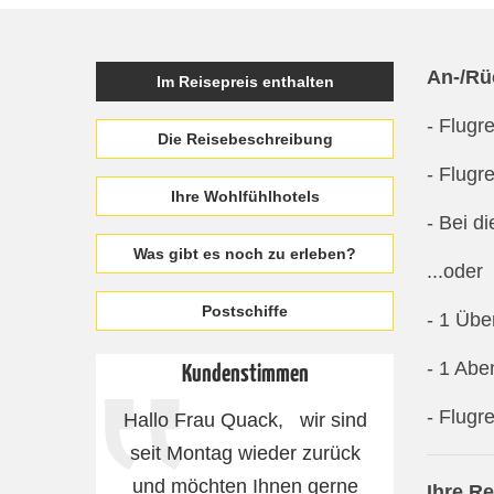
An-/Rü
Im Reisepreis enthalten
- Flugr
Die Reisebeschreibung
- Flugr
Ihre Wohlfühlhotels
- Bei d
Was gibt es noch zu erleben?
...oder
Postschiffe
- 1 Übe
- 1 Abe
Kundenstimmen
- Flugr
Hallo Frau Quack, wir sind
Perfekte
seit Montag wieder zurück
Lage der
und möchten Ihnen gerne
und ko
Ihre R