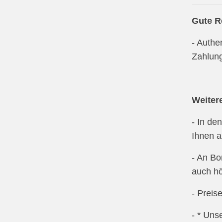
Gute R
- Authe
Zahlun
Weiter
- In de
Ihnen a
- An Bo
auch h
- Preis
- * Uns