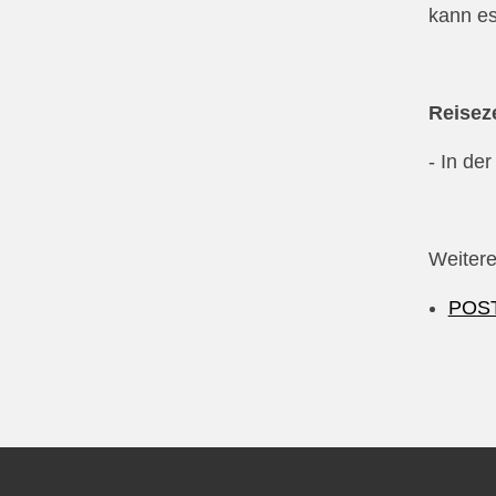
kann e
Reiseze
- In de
Weitere
POST