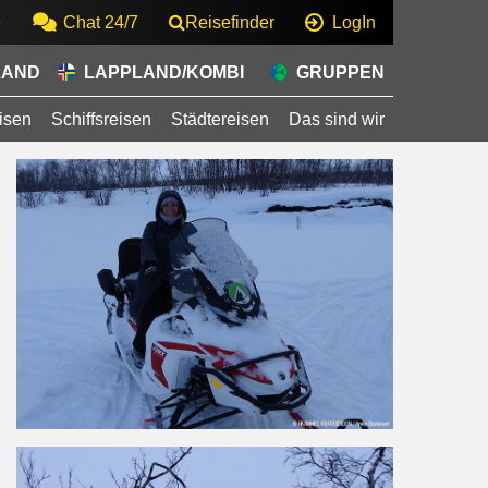
e
Chat 24/7
Reisefinder
LogIn
LAND
LAPPLAND/KOMBI
GRUPPEN
isen
Schiffsreisen
Städtereisen
Das sind wir