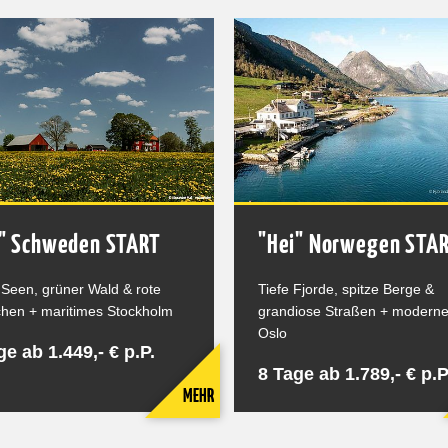
j" Schweden START
"Hei" Norwegen STA
 Seen, grüner Wald & rote
Tiefe Fjorde, spitze Berge &
hen + maritimes Stockholm
grandiose Straßen + modern
Oslo
ge ab 1.449,- € p.P.
8 Tage ab 1.789,- € p.P
MEHR