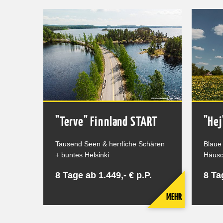
"Terve" Finnland START
"He
Tausend Seen & herrliche Schären
Blaue
+ buntes Helsinki
Häusc
8 Tage ab 1.449,- € p.P.
8 Ta
MEHR