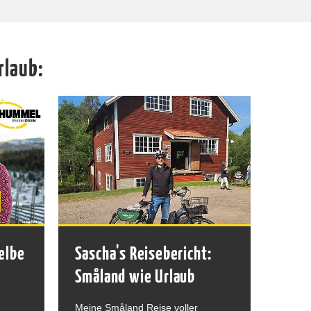
rlaub:
elbe
Sascha's Reisebericht:
Småland wie Urlaub
Meine Småland Reise voller