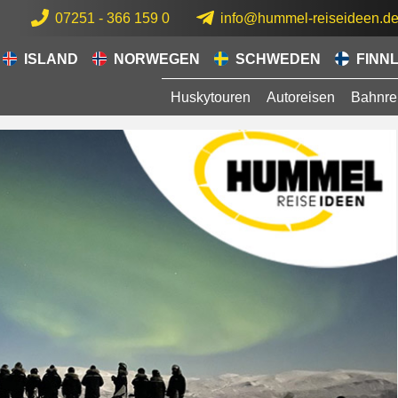
07251 - 366 159 0
info@hummel-reiseideen.d
ISLAND
NORWEGEN
SCHWEDEN
FINN
Huskytouren
Autoreisen
Bahnre