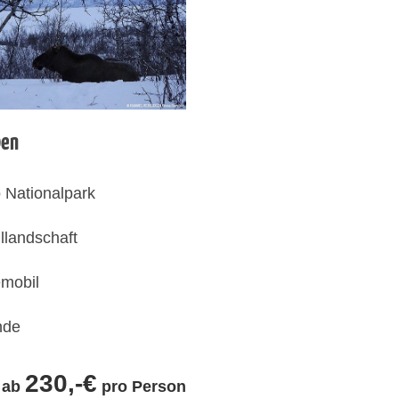
ben
 Nationalpark
lllandschaft
emobil
nde
230,-€
ab
pro Person