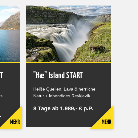
RT
"Hæ" Island START
Heiße Quellen, Lava & herrliche
es
Natur + lebendiges Reykjavík
8 Tage ab 1.989,- € p.P.
.
MEHR
MEHR