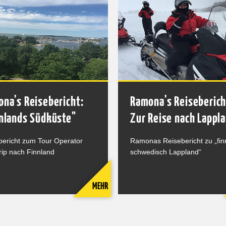
na's Reisebericht:
Ramona's Reiseberich
nlands Südküste"
Zur Reise nach Lappl
bericht zum Tour Operator
Ramonas Reisebericht zu „fin
rip nach Finnland
schwedisch Lappland“
MEHR