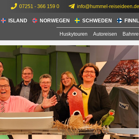
07251 - 366 159 0
info@hummel-reiseideen.d
ISLAND
NORWEGEN
SCHWEDEN
FINN
Huskytouren
Autoreisen
Bahnre