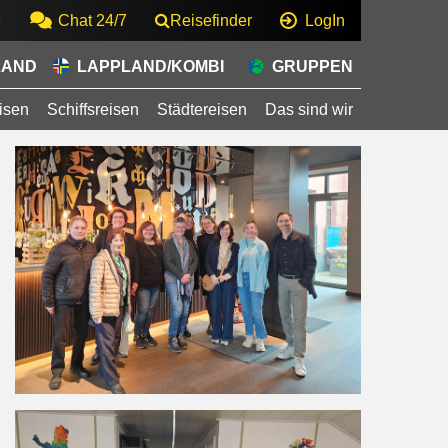
e
Chat 24/7
Reisefinder
LogIn
LAND
LAPPLAND/KOMBI
GRUPPEN
isen
Schiffsreisen
Städtereisen
Das sind wir