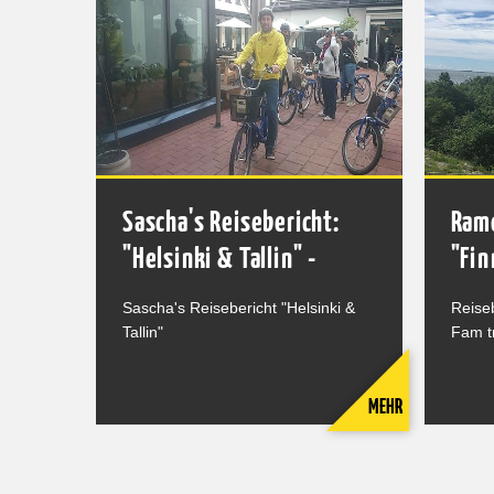
Sascha's Reisebericht:
Ramo
"Helsinki & Tallin" -
"Fin
Sascha's Reisebericht "Helsinki &
Reise
Tallin"
Fam t
MEHR